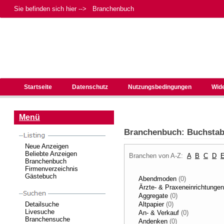
Sie befinden sich hier --> Branchenbuch
Startseite
Datenschutz
Nutzungsbedingungen
Wid
Menü
Branchenbuch: Buchsta
Neue Anzeigen
Beliebte Anzeigen
Branchen von A-Z:
A
B
C
D
Branchenbuch
Firmenverzeichnis
Gästebuch
Abendmoden
(0)
Ärzte- & Praxeneinrichtunge
Aggregate
(0)
Detailsuche
Altpapier
(0)
Livesuche
An- & Verkauf
(0)
Branchensuche
Andenken
(0)