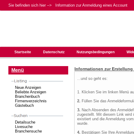
Sie befinden sich hier --> Information zur Anmeldung eines Account
Startseite
Datenschutz
Nutzungsbedingungen
Wid
Informationen zur Erstellung
Menü
...und so geht es:
Neue Anzeigen
Beliebte Anzeigen
1. Klicken Sie im linken Menü a
Branchenbuch
Firmenverzeichnis
2.
Füllen Sie das Anmeldeformular
Gästebuch
3.
Nach Absenden des Anmeldefo
zugestellt. Mit diesem Link wird 
existiert und die Anmeldung vo
Detailsuche
wurde.
Livesuche
Branchensuche
4.
Bestätigen Sie Ihre Anmeldung