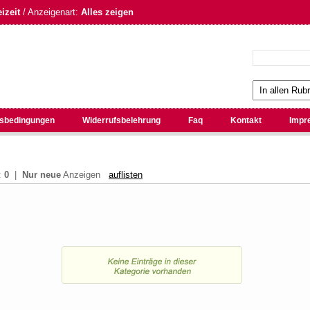
izeit
/ Anzeigenart:
Alles zeigen
sbedingungen
Widerrufsbelehrung
Faq
Kontakt
Impr
:
0
|
Nur neue
Anzeigen
auflisten