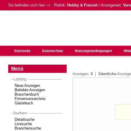
Sie befinden sich hier --> Rubrik:
Hobby & Freizeit
/ Anzeigenart:
Ver
Startseite
Datenschutz
Nutzungsbedingungen
Wid
Menü
Anzeigen:
0
|
Sämtliche
Anzeig
Neue Anzeigen
Beliebte Anzeigen
Branchenbuch
Firmenverzeichnis
Gästebuch
Detailsuche
Livesuche
Branchensuche