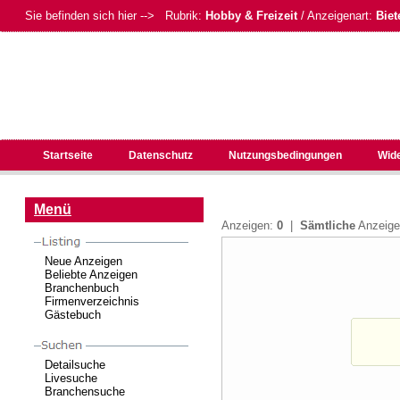
Sie befinden sich hier --> Rubrik:
Hobby & Freizeit
/ Anzeigenart:
Biet
Startseite
Datenschutz
Nutzungsbedingungen
Wid
Menü
Anzeigen:
0
|
Sämtliche
Anzeig
Neue Anzeigen
Beliebte Anzeigen
Branchenbuch
Firmenverzeichnis
Gästebuch
Detailsuche
Livesuche
Branchensuche