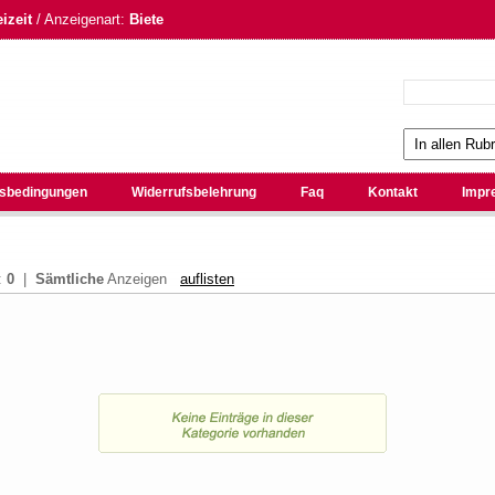
izeit
/ Anzeigenart:
Biete
sbedingungen
Widerrufsbelehrung
Faq
Kontakt
Impr
:
0
|
Sämtliche
Anzeigen
auflisten