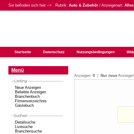
Sie befinden sich hier --> Rubrik:
Auto & Zubehör
/ Anzeigenart:
Alles
Startseite
Datenschutz
Nutzungsbedingungen
Wid
Menü
Anzeigen:
0
|
Nur neue
Anzeig
Neue Anzeigen
Beliebte Anzeigen
Branchenbuch
Firmenverzeichnis
Gästebuch
Detailsuche
Livesuche
Branchensuche