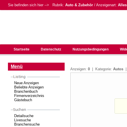
Sie befinden sich hier --> Rubrik:
Auto & Zubehör
/ Anzeigenart:
Alles
Startseite
Datenschutz
Nutzungsbedingungen
Wid
Menü
Anzeigen:
0
| Kategorie:
Autos
|
Neue Anzeigen
Beliebte Anzeigen
Branchenbuch
Firmenverzeichnis
Gästebuch
Detailsuche
Livesuche
Branchensuche