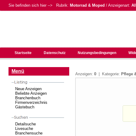
Sie befinden sich hier --> Rubrik:
Motorrad & Moped
/ Anzeigenart:
Al
Startseite
Datenschutz
Nutzungsbedingungen
Wid
Menü
Anzeigen:
0
| Kategorie:
Pflege 
Neue Anzeigen
Beliebte Anzeigen
Branchenbuch
Firmenverzeichnis
Gästebuch
Detailsuche
Livesuche
Branchensuche