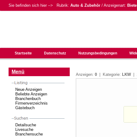
Sie befinden sich hier --> Rubrik:
Auto & Zubehör
/ Anzeigenart:
Biete
Startseite
Datenschutz
Nutzungsbedingungen
Wid
Menü
Anzeigen:
0
| Kategorie:
LKW
| 
Neue Anzeigen
Beliebte Anzeigen
Branchenbuch
Firmenverzeichnis
Gästebuch
Detailsuche
Livesuche
Branchensuche